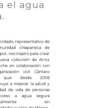
ca el agua
a.
ordado, representativo de
munidad chiapaneca de
ot, nos inspiró para crear
ueva colección de Arroz
che en colaboración con
anización civil Cántaro
l que desde 2006
buye a mejorar la salud y
idad de vida de personas
acceso a agua segura
ncipalmente en
dades rurales de México.