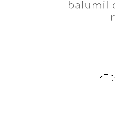
balumil q
n