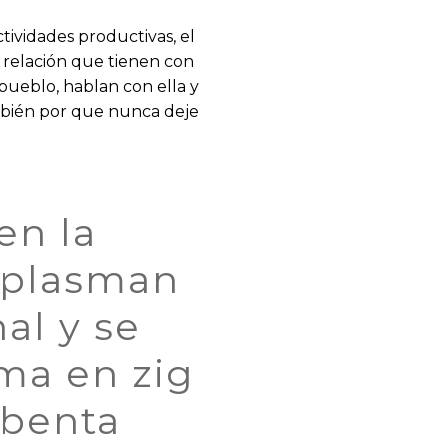
ividades productivas, el
 relación que tienen con
 pueblo, hablan con ella y
mbién por que nunca deje
en la
s plasman
al y se
rma en zig
sbenta