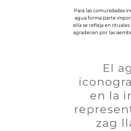
Para las comunidades in
agua forma parte import
ella se refleja en ritual
agradecen por las siemb
El a
iconogra
en la 
represent
zag l