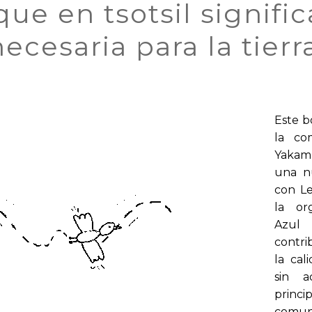
ue en tsotsil signifi
ecesaria para la tierr
Este b
la co
Yakamp
una n
con Le
la org
Azu
contri
la cal
sin 
pri
comuni