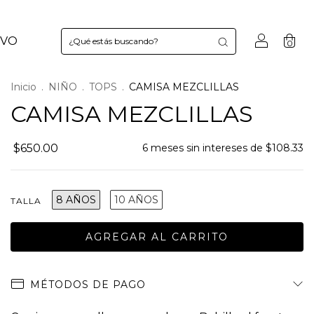
VO
0
Inicio
.
NIÑO
.
TOPS
.
CAMISA MEZCLILLAS
CAMISA MEZCLILLAS
$650.00
6
meses sin intereses de
$108.33
8 AÑOS
10 AÑOS
TALLA
MÉTODOS DE PAGO